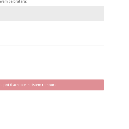
ravam pe bratara:
u pot fi achitate in sistem ramburs