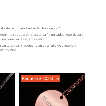
alizata cu numele tau? Ar fi o bucurie, nu?
ta doamna speciala din viata ta sa fie un cadou doar despre
si noi vrem sa te vedem zambind!
vrem totusi sa iti recomandam sa ai grija de bijuteria ta
nte chimice.
Reducere
-40,00 lei
Reduc