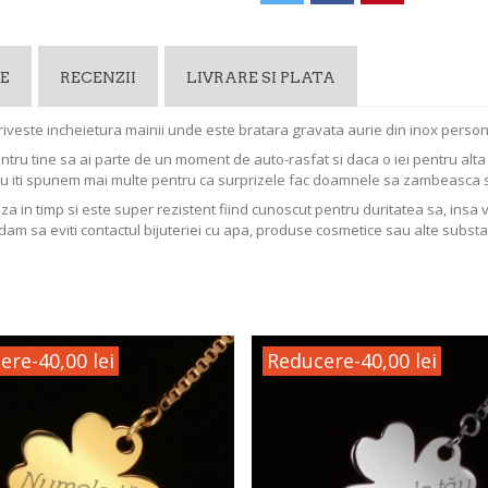
E
RECENZII
LIVRARE SI PLATA
riveste incheietura mainii unde este bratara gravata aurie din inox person
entru tine sa ai parte de un moment de auto-rasfat si daca o iei pentru al
Nu iti spunem mai multe pentru ca surprizele fac doamnele sa zambeasca 
aza in timp si este super rezistent fiind cunoscut pentru duritatea sa, insa 
dam sa eviti contactul bijuteriei cu apa, produse cosmetice sau alte substa
ere
-40,00 lei
Reducere
-40,00 lei