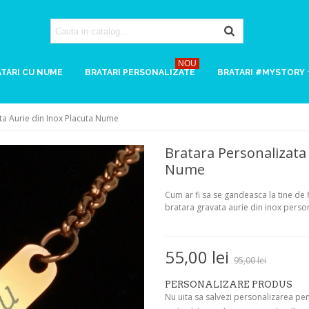
NOU
TARI CU NUME
BRATARI PERSONALIZATE
BRATARI #MYSTORY
ta Aurie din Inox Placuta Nume
Bratara Personalizata
Nume
Cum ar fi sa se gandeasca la tine de 
bratara gravata aurie din inox person
55,00 lei
95,00 lei
PERSONALIZARE PRODUS
Nu uita sa salvezi personalizarea pe