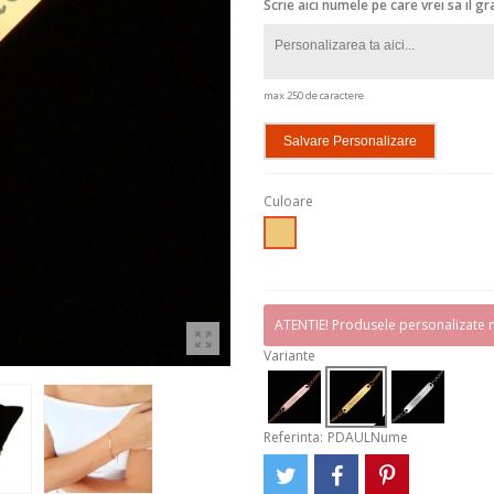
Scrie aici numele pe care vrei sa il g
max 250 de caractere
Salvare Personalizare
Culoare
Auriu
ATENTIE! Produsele personalizate n
Variante
Referinta:
PDAULNume