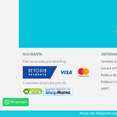
SIGURANTA
INFORMA
Plati securizate prin MobilPay
Termeni si
Livrare si 
Politica de
Politica C
Conexiune securizata prin SSL
ANPC
WhatsApp
Acest site foloseste co