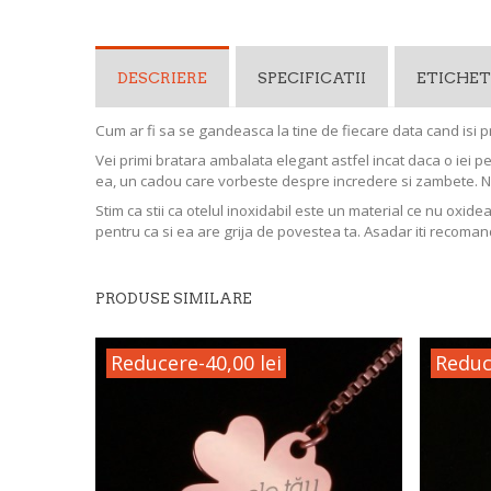
DESCRIERE
SPECIFICATII
ETICHET
Cum ar fi sa se gandeasca la tine de fiecare data cand isi p
Vei primi bratara ambalata elegant astfel incat daca o iei p
ea, un cadou care vorbeste despre incredere si zambete. 
Stim ca stii ca otelul inoxidabil este un material ce nu oxide
pentru ca si ea are grija de povestea ta. Asadar iti recoman
PRODUSE SIMILARE
Reducere
-40,00 lei
Reduc