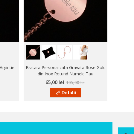
Argintie
Bratara Personalizata Gravata Rose Gold
Bratara P
din Inox Rotund Numele Tau
I
65,00 lei
105,00 lei
Detalii