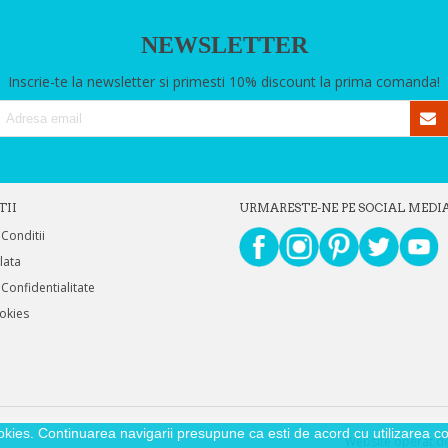
NEWSLETTER
Inscrie-te la newsletter si primesti 10% discount la prima comanda!
TII
URMARESTE-NE PE SOCIAL MEDI
 Conditii
Plata
 Confidentialitate
ookies
okies. Continuarea navigarii presupune ca esti de acord cu utilizarea coo
Website operat de