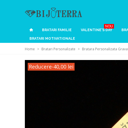
NOU
BRATARI FAMILIE
VALENTINE'S DAY
BRA
BRATARI MOTIVATIONALE
Home
>
Bratari Personalizate
>
Bratara Personalizata Grava
Reducere
-40,00 lei