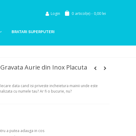
Login
0
articol(e)
-
0,00 lei
BRATARI SUPERPUTERI
 Gravata Aurie din Inox Placuta
fiecare data cand isi priveste incheietura mainii unde este
alizata cu numele tau? Ar fi o bucurie, nu?
ntru a putea adauga in cos