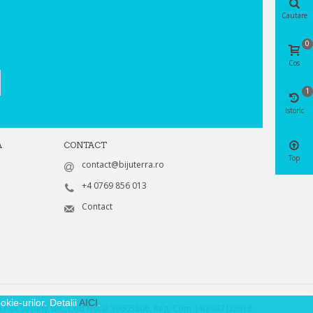
Cautare
0
Cos
1
Istoric
A
CONTACT
Top
contact@bijuterra.ro
+4 0769 856 013
Contact
kie-urilor. Detalii
AICI
.
 Fox Society SRL, Cod Fiscal 39605806, Reg. Com. J40/9871/2018