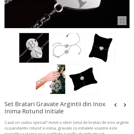
Set Bratari Gravate Argintii din Inox
Inima Rotund Initiale
Cauti un cadou special? Avem o idee! Setul de bratari de inox argintii
cu pandantiv rotund si inima, gravate cu initialele voastre este
pregatit sa starneasca zambete si pofta de imbratisari!