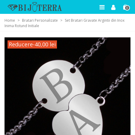
0
Home
>
Bratari Personalizate
>
Set Bratari Gravate Argintii din Inox
Inima Rotund Initiale
Reducere
-40,00 lei