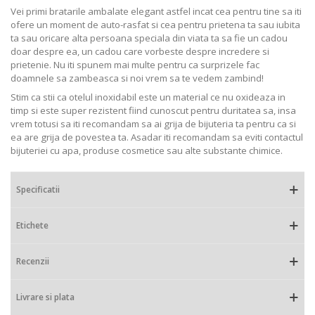
Vei primi bratarile ambalate elegant astfel incat cea pentru tine sa iti
ofere un moment de auto-rasfat si cea pentru prietena ta sau iubita
ta sau oricare alta persoana speciala din viata ta sa fie un cadou
doar despre ea, un cadou care vorbeste despre incredere si
prietenie. Nu iti spunem mai multe pentru ca surprizele fac
doamnele sa zambeasca si noi vrem sa te vedem zambind!
Stim ca stii ca otelul inoxidabil este un material ce nu oxideaza in
timp si este super rezistent fiind cunoscut pentru duritatea sa, insa
vrem totusi sa iti recomandam sa ai grija de bijuteria ta pentru ca si
ea are grija de povestea ta. Asadar iti recomandam sa eviti contactul
bijuteriei cu apa, produse cosmetice sau alte substante chimice.
Specificatii
Etichete
Recenzii
Livrare si plata