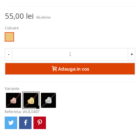
55,00 lei
95,00 lei
Culoare
Auriu
-
+
Adauga in cos
Variante
Referinta:
IAUL0497