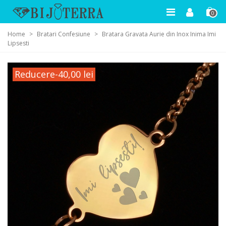
0
Home
>
Bratari Confesiune
>
Bratara Gravata Aurie din Inox Inima Imi
Lipsesti
Reducere
-40,00 lei