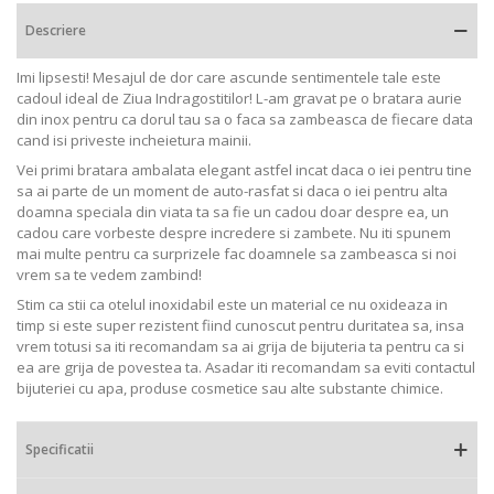
Descriere
Imi lipsesti! Mesajul de dor care ascunde sentimentele tale este
cadoul ideal de Ziua Indragostitilor! L-am gravat pe o bratara aurie
din inox pentru ca dorul tau sa o faca sa zambeasca de fiecare data
cand isi priveste incheietura mainii.
Vei primi bratara ambalata elegant astfel incat daca o iei pentru tine
sa ai parte de un moment de auto-rasfat si daca o iei pentru alta
doamna speciala din viata ta sa fie un cadou doar despre ea, un
cadou care vorbeste despre incredere si zambete. Nu iti spunem
mai multe pentru ca surprizele fac doamnele sa zambeasca si noi
vrem sa te vedem zambind!
Stim ca stii ca otelul inoxidabil este un material ce nu oxideaza in
timp si este super rezistent fiind cunoscut pentru duritatea sa, insa
vrem totusi sa iti recomandam sa ai grija de bijuteria ta pentru ca si
ea are grija de povestea ta. Asadar iti recomandam sa eviti contactul
bijuteriei cu apa, produse cosmetice sau alte substante chimice.
Specificatii