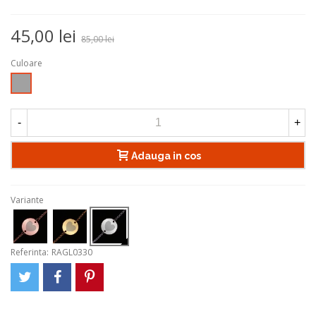
45,00 lei
85,00 lei
Culoare
Argintiu
-
+
Adauga in cos
Variante
Referinta:
RAGL0330