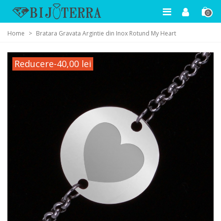
0
Home
>
Bratara Gravata Argintie din Inox Rotund My Heart
Reducere
-40,00 lei