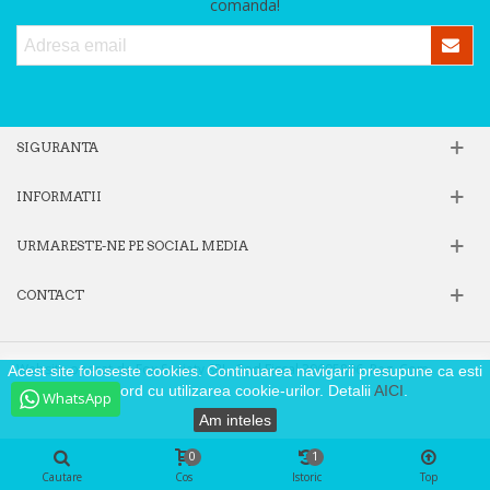
comanda!
SIGURANTA
INFORMATII
URMARESTE-NE PE SOCIAL MEDIA
CONTACT
Website operat de Fox Society SRL, Cod Fiscal 39605806, Reg. Com.
Acest site foloseste cookies. Continuarea navigarii presupune ca esti
J40/9871/2018
de acord cu utilizarea cookie-urilor. Detalii
AICI
.
WhatsApp
Am inteles
0
1
Cautare
Cos
Istoric
Top