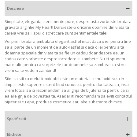
Descriere
Simplitate, eleganta, sentimente pure, despre asta vorbeste bratara
gravata argintie My Heart! Daruieste-o oricarei doamne din viata ta
careia vrei sa ii spui discret care sunt sentimentele tale!
Vei primi bratara ambalata elegant astfel incat daca o iei pentru tine
sa ai parte de un moment de auto-rasfat si daca o iei pentru alta
doamna speciala din viata ta sa fie un cadou doar despre ea, un
cadou care vorbeste despre incredere si zambete. Nu iti spunem
mai multe pentru ca surprizele fac doamnele sa zambeasca si noi
vrem sa te vedem zambind!
Stim ca stii ca otelul inoxidabil este un material ce nu oxideaza in
timp si este super rezistent fiind cunoscut pentru duritatea sa, insa
vrem totusi sa iti recomandam sa ai grija de bijuteria ta pentru ca si
ea are grija de povestea ta. Asadar iti recomandam sa eviti contactul
bijuteriei cu apa, produse cosmetice sau alte substante chimice.
Specificatii
Etichete