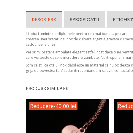
DESCRIERE
SPECIFICATII
ETICHET
Iti aduci aminte de diplomele pentru cea mai buna ... pe care le
crearea unei bratari de inox de culoare argintie gravata cu mesa
cadoul de la tine?
Vei primi bratara ambalata elegant astfel incat daca o iei pentr
care vorbeste despre incredere si zambete. Nu iti spunem mai 
Stim ca stii ca otelul inoxidabil este un material ce nu oxideaza 
grija de povestea ta. Asadar iti recomandam sa eviti contactul b
PRODUSE SIMILARE
Reducere
-40,00 lei
Reduc