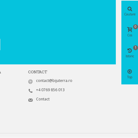
Cautare
0
Cos
1
Istoric
A
CONTACT
Top
contact@bijuterra.ro
+4 0769 856 013
Contact