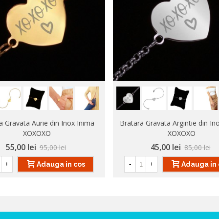
a Gravata Aurie din Inox Inima
Bratara Gravata Argintie din In
XOXOXO
XOXOXO
55,00 lei
45,00 lei
95,00 lei
85,00 lei
Adauga in cos
Adauga in 
+
-
+