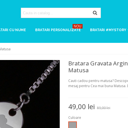
NOU
TARI CU NUME
BRATARI PERSONALIZATE
BRATARI #MYSTORY
 Matusa
Bratara Gravata Argin
Matusa
Cauti cadou pentru matusa? Descopera
mesaj pentru Cea mai buna Matusa. 
49,00 lei
89,00 lei
Culoare
Argintiu