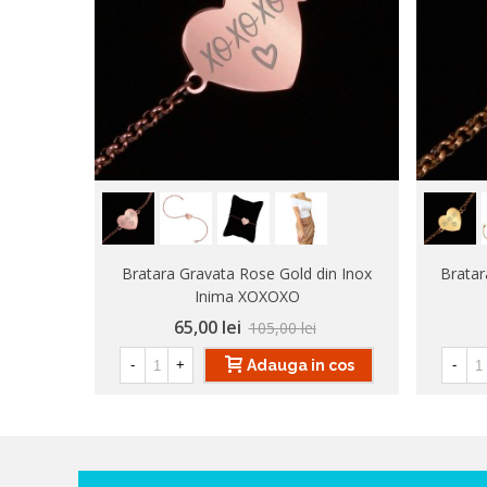
Bratara Gravata Rose Gold din Inox
Bratar
Inima XOXOXO
65,00 lei
105,00 lei
Adauga in cos
-
+
-