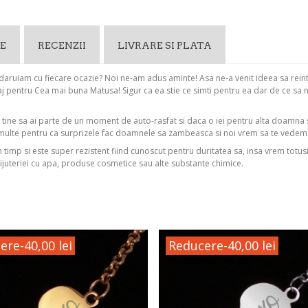
E
RECENZII
LIVRARE SI PLATA
 daruiam cu fiecare ocazie? Noi ne-am adus aminte! Asa ne-a venit ideea sa reint
j pentru Cea mai buna Matusa! Sigur ca ea stie ce simti pentru ea dar de ce sa nu
u tine sa ai parte de un moment de auto-rasfat si daca o iei pentru alta doamna
multe pentru ca surprizele fac doamnele sa zambeasca si noi vrem sa te vede
in timp si este super rezistent fiind cunoscut pentru duritatea sa, insa vrem totus
ijuteriei cu apa, produse cosmetice sau alte substante chimice.
ere
-40,00 lei
Reducere
-40,00 lei