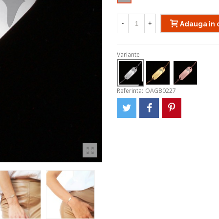
-
+
Adauga in 
Variante
Referinta:
OAGB0227