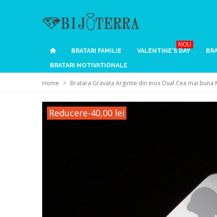
NOU
BRATARI FAMILIE
VALENTINE'S DAY
BRA
BRATARI MOTIVATIONALE
Home
>
Bratara Gravata Argintie din Inox Oval Cea mai buna
Reducere
-40,00 lei