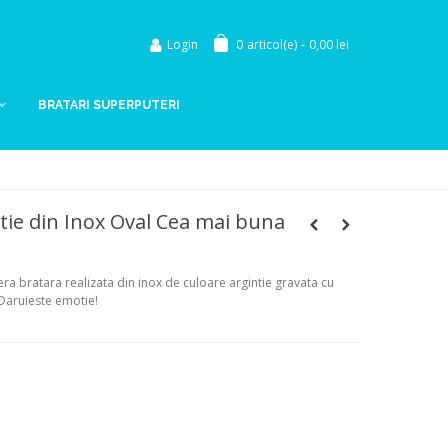
Login
0
articol(e)
-
0,00 lei
BRATARI SUPERPUTERI
tie din Inox Oval Cea mai buna
 bratara realizata din inox de culoare argintie gravata cu
Daruieste emotie!