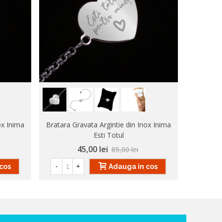
ox Inima
Bratara Gravata Argintie din Inox Inima
Bratara Gr
Esti Totul
45,00 lei
85,00 lei
cos
Adauga in cos
-
+
-