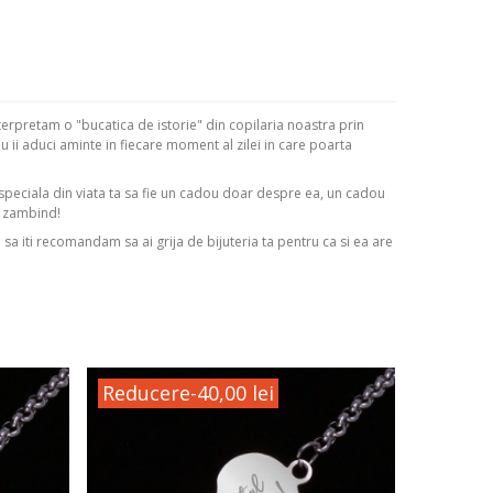
erpretam o "bucatica de istorie" din copilaria noastra prin
 ii aduci aminte in fiecare moment al zilei in care poarta
 speciala din viata ta sa fie un cadou doar despre ea, un cadou
m zambind!
i sa iti recomandam sa ai grija de bijuteria ta pentru ca si ea are
Reducere
-40,00 lei
Reduc