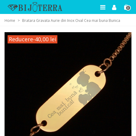
0
Home
>
Bratara Gravata Aurie din Inox Oval Cea mai buna Bunica
Reducere
-40,00 lei