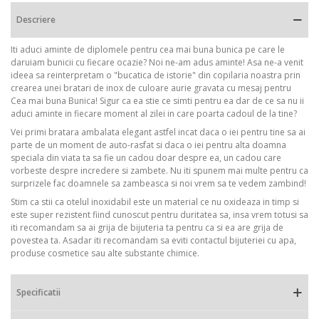
Descriere
Iti aduci aminte de diplomele pentru cea mai buna bunica pe care le
daruiam bunicii cu fiecare ocazie? Noi ne-am adus aminte! Asa ne-a venit
ideea sa reinterpretam o "bucatica de istorie" din copilaria noastra prin
crearea unei bratari de inox de culoare aurie gravata cu mesaj pentru
Cea mai buna Bunica! Sigur ca ea stie ce simti pentru ea dar de ce sa nu ii
aduci aminte in fiecare moment al zilei in care poarta cadoul de la tine?
Vei primi bratara ambalata elegant astfel incat daca o iei pentru tine sa ai
parte de un moment de auto-rasfat si daca o iei pentru alta doamna
speciala din viata ta sa fie un cadou doar despre ea, un cadou care
vorbeste despre incredere si zambete. Nu iti spunem mai multe pentru ca
surprizele fac doamnele sa zambeasca si noi vrem sa te vedem zambind!
Stim ca stii ca otelul inoxidabil este un material ce nu oxideaza in timp si
este super rezistent fiind cunoscut pentru duritatea sa, insa vrem totusi sa
iti recomandam sa ai grija de bijuteria ta pentru ca si ea are grija de
povestea ta. Asadar iti recomandam sa eviti contactul bijuteriei cu apa,
produse cosmetice sau alte substante chimice.
Specificatii