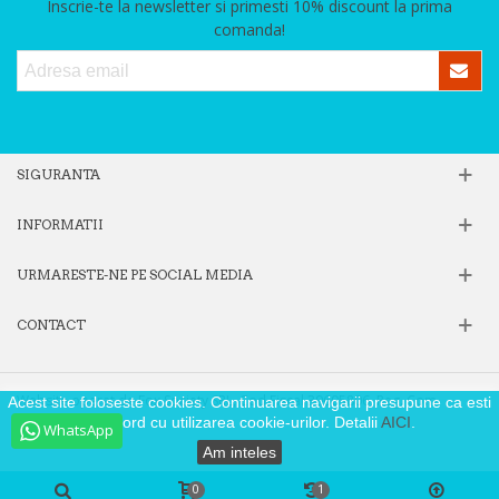
Inscrie-te la newsletter si primesti 10% discount la prima
comanda!
SIGURANTA
INFORMATII
URMARESTE-NE PE SOCIAL MEDIA
CONTACT
Website operat de Fox Society SRL, Cod Fiscal 39605806, Reg. Com.
Acest site foloseste cookies. Continuarea navigarii presupune ca esti
J40/9871/2018
de acord cu utilizarea cookie-urilor. Detalii
AICI
.
WhatsApp
Am inteles
0
1