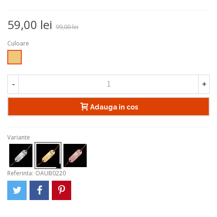
59,00 lei
99,00 lei
Culoare
Auriu
-
+
Adauga in cos
Variante
Referinta:
OAUB0220