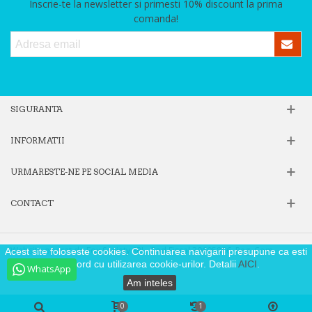
Inscrie-te la newsletter si primesti 10% discount la prima
comanda!
SIGURANTA
INFORMATII
URMARESTE-NE PE SOCIAL MEDIA
CONTACT
Website operat de Fox Society SRL, Cod Fiscal 39605806, Reg. Com.
Acest site foloseste cookies. Continuarea navigarii presupune ca esti
J40/9871/2018
de acord cu utilizarea cookie-urilor. Detalii
AICI
.
WhatsApp
Am inteles
0
1