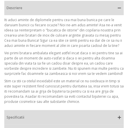
Descriere
Iti aduci aminte de diplomele pentru cea mai buna bunica pe care le
daruiam bunicii cu fiecare ocazie? Noi ne-am adus aminte! Asa ne-a venit
ideea sa reinterpretam o "bucatica de istorie" din copilaria noastra prin
crearea unei bratari de inox de culoare argintie gravata cu mesaj pentru
Cea mai buna Bunica! Sigur ca ea stie ce simti pentru ea dar de ce sa nu ii
aduci aminte in fiecare moment al zilei in care poarta cadoul de la tine?
Vei primi bratara ambalata elegant astfel incat daca o iei pentru tine sa ai
parte de un moment de auto-rasfat si daca o iei pentru alta doamna
speciala din viata ta sa fie un cadou doar despre ea, un cadou care
vorbeste despre incredere si zambete. Nu iti spunem mai multe pentru ca
surprizele fac doamnele sa zambeasca si noi vrem sa te vedem zambind!
Stim ca stii ca otelul inoxidabil este un material ce nu oxideaza in timp si
este super rezistent fiind cunoscut pentru duritatea sa, insa vrem totusi sa
iti recomandam sa ai grija de bijuteria ta pentru ca si ea are grija de
povestea ta. Asadar iti recomandam sa eviti contactul bijuteriei cu apa,
produse cosmetice sau alte substante chimice.
Specificatii