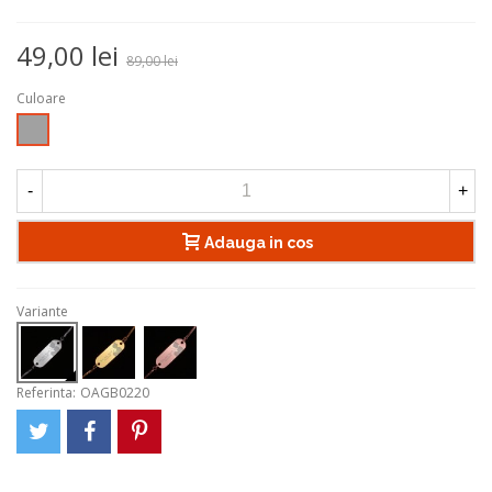
49,00 lei
89,00 lei
Culoare
Argintiu
-
+
Adauga in cos
Variante
Referinta:
OAGB0220