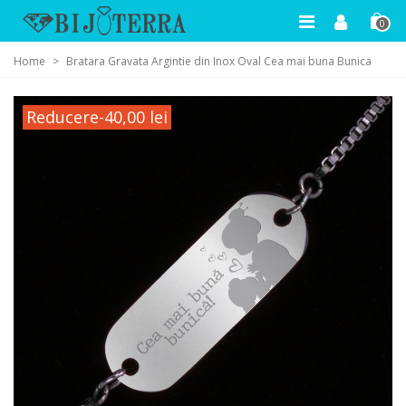
0
Home
>
Bratara Gravata Argintie din Inox Oval Cea mai buna Bunica
Reducere
-40,00 lei