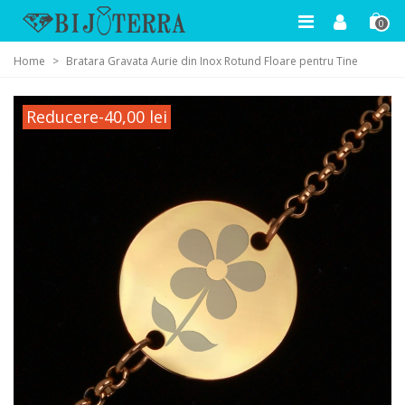
0
Home
>
Bratara Gravata Aurie din Inox Rotund Floare pentru Tine
Reducere
-40,00 lei