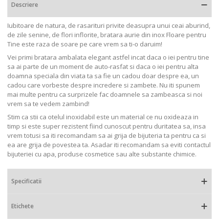
Descriere
Iubitoare de natura, de rasarituri privite deasupra unui ceai aburind,
de zile senine, de flori inflorite, bratara aurie din inox Floare pentru
Tine este raza de soare pe care vrem sa ti-o daruim!
Vei primi bratara ambalata elegant astfel incat daca o iei pentru tine
sa ai parte de un moment de auto-rasfat si daca o iei pentru alta
doamna speciala din viata ta sa fie un cadou doar despre ea, un
cadou care vorbeste despre incredere si zambete. Nu iti spunem
mai multe pentru ca surprizele fac doamnele sa zambeasca si noi
vrem sa te vedem zambind!
Stim ca stii ca otelul inoxidabil este un material ce nu oxideaza in
timp si este super rezistent fiind cunoscut pentru duritatea sa, insa
vrem totusi sa iti recomandam sa ai grija de bijuteria ta pentru ca si
ea are grija de povestea ta. Asadar iti recomandam sa eviti contactul
bijuteriei cu apa, produse cosmetice sau alte substante chimice.
Specificatii
Etichete