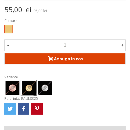
55,00 lei
95,00 lei
Culoare
Auriu
-
+
Adauga in cos
Variante
Referinta:
RAUL0325